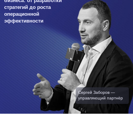
Сергей Заборов —
управляющий партнёр
О компании
Увеличиваем стоимость бизнеса наших
клиентов, помогая им достигать самых
амбициозных и сложных целей
Реализуем масштабные
трансформации бизнеса
для достижения системных
и устойчивых изменений