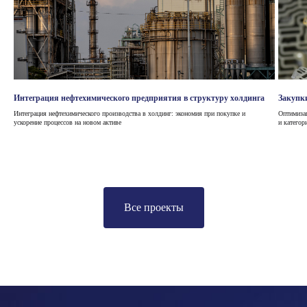
Интеграция нефтехимического предприятия в структуру холдинга
Закупк
​Интеграция нефтехимического производства в холдинг: экономия при покупке и
Оптимизац
ускорение процессов на новом активе
и категор
Все проекты