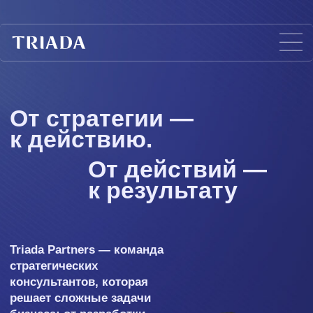
От стратегии —
к действию.
От действий —
к результату
Triada Partners — команда
стратегических
консультантов, которая
решает сложные задачи
бизнеса: от разработки
стратегий до роста
операционной
эффективности