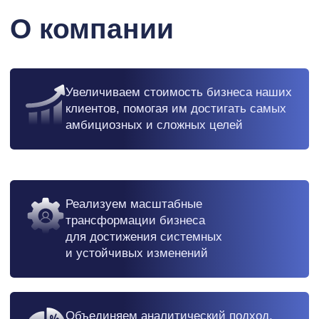
Объединяем аналитический подход,
отраслевую экспертизу и глубокое
понимание экономических трендов
Миссия
Вместе с нашими клиентами реализовывать
масштабные улучшения для устойчивого роста
и максимальной эффективности их бизнеса,
обеспечивая глубокую экспертизу и инновационный
подход
к решению нестандартных и амбициозных
задач